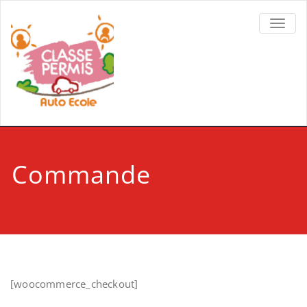
TOGGL
Commande
[woocommerce_checkout]